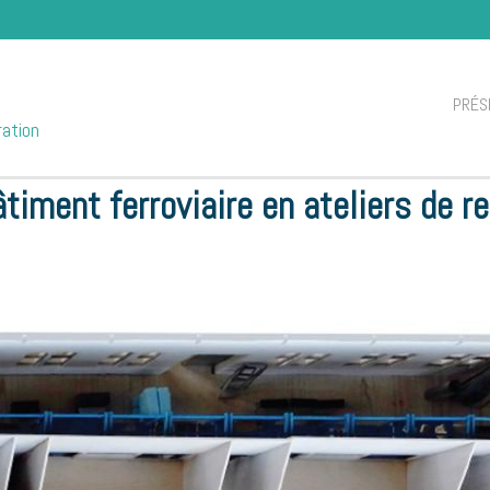
PRÉS
ration
ancien bâtiment ferroviaire en ateliers de recherche et laboratoires à Arles (13)
âtiment ferroviaire en ateliers de r